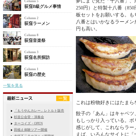
夢にまで見た「十八番」、
Column 5
荻窪B級グルメ事情
250円）と特製十八番（8
板セットをお願いする。も
Column 2
八番とはいかなるラーメンだ
荻窪ラーメン
円も高い。
Column 8
荻窪音楽祭
Column 3
荻窪名所探訪
Column 1
荻窪の歴史
一覧を見る
これは粉物好きにはたまら
「もうやんカレー」レトルト販売
餃子の「あん」はキャベツ
杉並公会堂・演奏会
もしっかり入っている。ボ
ターコイズ・OPEN
感じがして、これならラー
田植え体験ツアー開催
えば、いろんなサイトに「