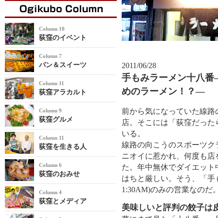
Column 10
荻窪のイベント
Column 7
パン＆スイーツ
2011/06/28
手もみラーメン十八番
Column 11
めのラーメン！？―
荻窪アラカルト
前から気になっていた線路
Column 9
荻窪グルメ
店。そこには「荻窪だった
いる。
Column 11
線路の向こうのスポーツク
荻窪を生きる人
ニオイに惹かれ、何度も店
Column 6
た。年中無休でダイエット
荻窪のおみせ
はちと厳しい。そう、「手も
1:30AM)のみの営業なのだ
Column 4
荻窪とメディア
美味しいと評判の餃子は