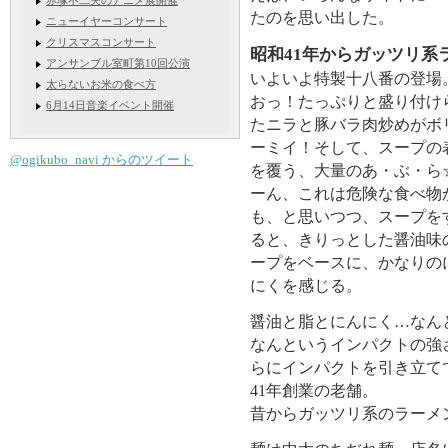
赤塚不二夫のアニメ展開催
たのを思い出した。
ニューイヤーコンサート
クリスマスコンサート
昭和41年からガッツリ系
アンサンブル室町第10回公演
いよいよ特製十八番の登場
太らないお米の食べ方
おっ！たっぷりと盛り付け
6月14日音楽イベント開催
たニラと豚バラ肉炒めがボ
ーミイ！そして、スープの
@ogikubo_navi からのツイート
を覆う、大量のあ・ぶ・ら
ーん、これは危険な食べ物
も、と思いつつ、スープを
ると、きりっとした醤油味
ープをベースに、かなりの
にくを感じる。
醤油と脂とにんにく…なん
なんというインパクトの強
らにインパクトを引き立て
41年創業の老舗。
昔からガッツリ系のラーメ