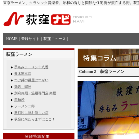
東京ラーメン、クラシック音楽祭。昭和の香りと閑静な住宅街が混在する街。荻
HOME
｜
登録サイト
｜
荻窪ニュース
｜
荻窪ラーメン
手もみラーメン十八番
Column 2 荻窪ラーメン
春木家本店
つけ麺の麺屋はつがい
麺処 鳴神
別府冷麺・温麺専門店 尚屋
四麺燈
ラーメン二郎
激戦区に挑む新しい店
荻窪に来たらまずはここ！