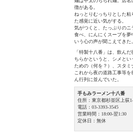
麺は中太のちぢれ麺。店名
徴がある。
ねっとりむっちりとした粘
た感覚に近い気がする。
気がつくと、たっぷりのニ
食べ、にんにくスープを夢
いう心の声が聞こえてきた
「特製十八番」は、飲んだ
ちらかというと、シメとい
ための（何を？）、スタミ
これから夜の道路工事等を
ん行列に並んでいた。
手もみラーメン十八番
住所：東京都杉並区上荻1-4
電話：03-3393-3545
営業時間：18:00-翌1:30
定休日：無休