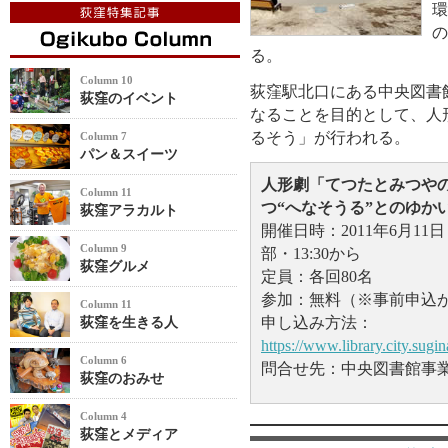
環
の
る。
Column 10
荻窪駅北口にある中央図書
荻窪のイベント
なることを目的として、人
るそう」が行われる。
Column 7
パン＆スイーツ
人形劇「てつたとみつや
Column 11
つ“へなそうる”とのゆか
荻窪アラカルト
開催日時：2011年6月11
Column 9
部・13:30から
荻窪グルメ
定員：各回80名
参加：無料（※事前申込
Column 11
申し込み方法：
荻窪を生きる人
https://www.library.city.s
Column 6
問合せ先：中央図書館事業係・電
荻窪のおみせ
Column 4
荻窪とメディア