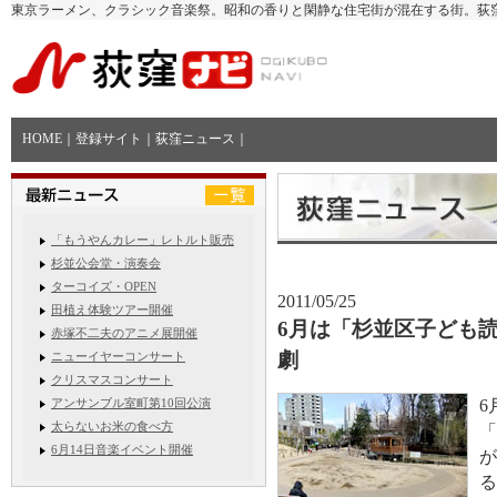
東京ラーメン、クラシック音楽祭。昭和の香りと閑静な住宅街が混在する街。荻
HOME
｜
登録サイト
｜
荻窪ニュース
｜
「もうやんカレー」レトルト販売
杉並公会堂・演奏会
ターコイズ・OPEN
2011/05/25
田植え体験ツアー開催
6月は「杉並区子ども
赤塚不二夫のアニメ展開催
劇
ニューイヤーコンサート
クリスマスコンサート
アンサンブル室町第10回公演
6
太らないお米の食べ方
「
6月14日音楽イベント開催
が
る