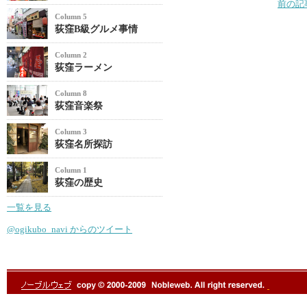
前の記
Column 5
荻窪B級グルメ事情
Column 2
荻窪ラーメン
Column 8
荻窪音楽祭
Column 3
荻窪名所探訪
Column 1
荻窪の歴史
一覧を見る
@ogikubo_navi からのツイート