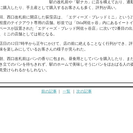
駅の改札前や「駅ナカ」に店を構えており、通
に購入したり、手土産として購入するお客さんも多く、評判が高い。
回、西口改札前に開店した荻窪店は、「エディーズ・ブレッドミニ」という2?
程度のテイクアウト専用の店舗。杉並では「Dila阿佐ヶ谷」内にあるイート
ペースが設置された「エディーズ・ブレッド阿佐ヶ谷店」に次いで2番目の出
、ミニの店舗としては初となる。
店日の12日7時半から正午にかけて、店の前に絶えることなく行列ができ、評
味を楽しみにしているお客さんの様子が見られた。
朝、西口改札前はパンの香りに包まれ、昼食用としてパンを購入したり、ま
き立てのパンを待ちきれず、駅のホームで美味しそうにパンをほおばる人の
見受けられるかもしれない。
前の記事
｜
一覧
｜
次の記事