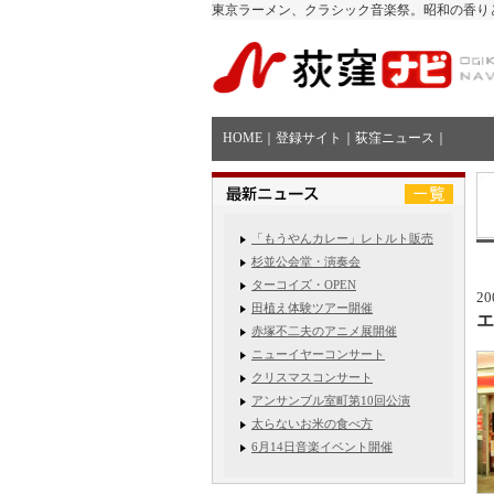
東京ラーメン、クラシック音楽祭。昭和の香り
HOME
｜
登録サイト
｜
荻窪ニュース
｜
「もうやんカレー」レトルト販売
杉並公会堂・演奏会
ターコイズ・OPEN
20
田植え体験ツアー開催
エ
赤塚不二夫のアニメ展開催
ニューイヤーコンサート
クリスマスコンサート
アンサンブル室町第10回公演
太らないお米の食べ方
6月14日音楽イベント開催