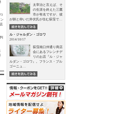
勤
太宰治と言えば、そ
の生涯を終えた三鷹
市が有名ですが、彼
3
が師と仰いだ井伏氏が住む荻窪で…
イン
店
ル・ジャルダン・ゴロワ
判
2014/10/17
荻窪南口仲通り商店
た
会にあるフレンチデ
姿
リのお店『ル・ジャ
ルダン・ゴロワ』。フランス・ブル
ゴーニュ…