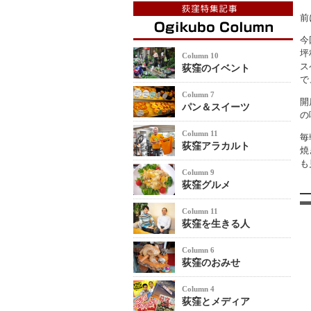
前
今
坪
Column 10
ス
荻窪のイベント
で
Column 7
開
パン＆スイーツ
の
Column 11
毎
荻窪アラカルト
焼
も
Column 9
荻窪グルメ
Column 11
荻窪を生きる人
Column 6
荻窪のおみせ
Column 4
荻窪とメディア