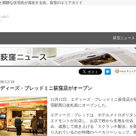
と閑静な住宅街が混在する街。荻窪のエリアガイド
荻窪ニュース
09/12/18
ディーズ・ブレッドミニ荻窪店がオープン
12月12日、エディーズ・ブレッドミニ荻窪店が
窪駅西口改札前にオープンした。
エディーズ・ブレッドは、ホテルメトロポリタ
エドモントが出店し、お店で粉から生地を仕込
み、成形して焼き上げる「スクラッチ製法」を
り入れているのが特徴のベーカリーショップ。