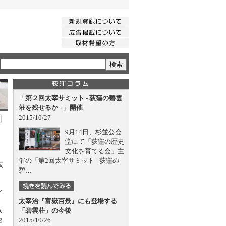
「第２回太宰サミット - 荻窪の碧雲
荘を残せるか - 」開催
2015/10/27
9月14日、杉並公会
堂にて「荻窪の歴史
文化を育てる会」主
催の「第2回太宰サミット - 荻窪の
荻
碧…
ン
太宰治『富嶽百景』にも登場する
取
「碧雲荘」の今後
他
2015/10/26