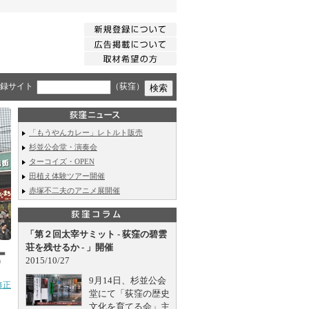
録サイト
（荻窪）
「もうやんカレー」レトルト販売
杉並公会堂・演奏会
ターコイズ・OPEN
田植え体験ツアー開催
赤塚不二夫のアニメ展開催
「第２回太宰サミット - 荻窪の碧雲
荘を残せるか - 」開催
2015/10/27
9月14日、杉並公会
修正
堂にて「荻窪の歴史
文化を育てる会」主