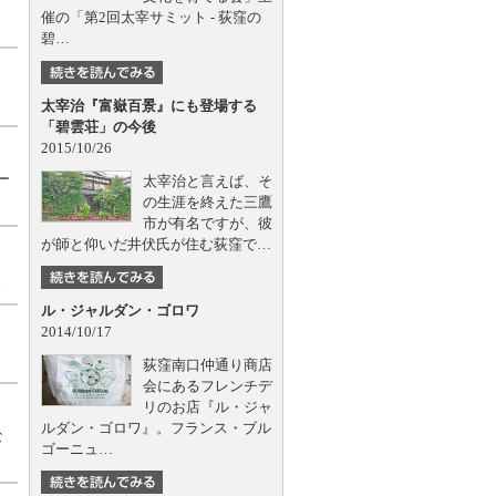
催の「第2回太宰サミット - 荻窪の
碧…
太宰治『富嶽百景』にも登場する
「碧雲荘」の今後
2015/10/26
ー
太宰治と言えば、そ
の生涯を終えた三鷹
市が有名ですが、彼
が師と仰いだ井伏氏が住む荻窪で…
。
ル・ジャルダン・ゴロワ
2014/10/17
荻窪南口仲通り商店
会にあるフレンチデ
リのお店『ル・ジャ
ルダン・ゴロワ』。フランス・ブル
な
ゴーニュ…