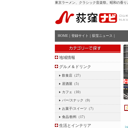
東京ラーメン、クラシック音楽祭。昭和の香り
HOME
｜
登録サイト
｜
荻窪ニュース
｜
地域情報
グルメ＆ドリンク
飲食店
（27）
居酒屋
（5）
カフェ
（10）
バー/スナック
（9）
お菓子/スイーツ
（7）
食品/飲料
（17）
生活とインテリア
i