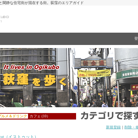
と閑静な住宅街が混在する街。荻窪のエリアガイド
登
グルメ＆ドリンク
カフェ (10）
新規登録
｜
削除・
stut（イストゥット）