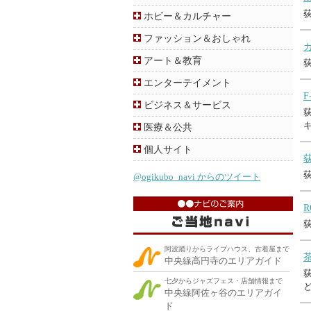
ホビー＆カルチャー
ファッション＆おしゃれ
アート＆教育
エンターテイメント
F
ビジネス＆サービス
医療＆公共
個人サイト
@ogikubo_navi からのツイート
R
阿波踊りからライブハウス、古着屋まで
中央線高円寺のエリアガイド
七夕からジャズフェス・店舗情報まで
中央線阿佐ヶ谷のエリアガイ
ド